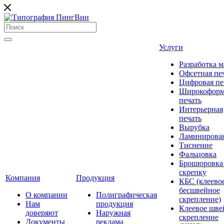
Услуги
Разработка м
Офсетная пе
Цифровая пе
Широкоформ
печать
Интерьерная
печать
Вырубка
Ламинирова
Тиснение
Фальцовка
Брошюровка
скрепку
Компания
Продукция
КБС (клеево
бесшвейное
О компании
Полиграфическая
скрепление)
Нам
продукция
Клеевое шве
доверяют
Наружная
скрепление
Документы
реклама