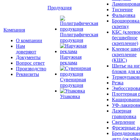
Ламинирова
Продукция
Тиснение
Фальцовка
Брошюровка
скрепку
Компания
КБС (клеево
Полиграфическая
бесшвейное
продукция
О компании
скрепление)
Нам
Клеевое шве
доверяют
скрепление
Наружная
Документы
(КШС)
реклама
Вопрос ответ
Шитье на ни
Производство
блоков для к
Реквизиты
Термоупаков
Сувенирная
Резка
продукция
Эмбоссиров
Плоттерная р
Упаковка
Кашировани
УФ-лакиров
Лазерная
гравировка
Сверление
Фрезерные р
Брендирован
авто (оклейк