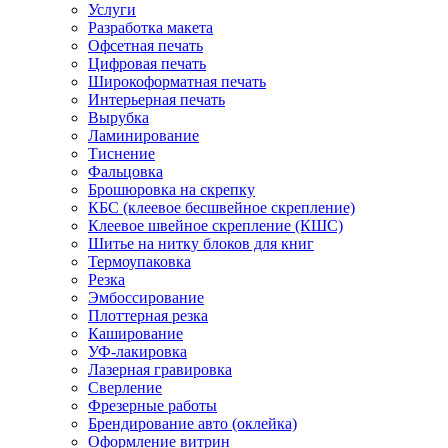
Услуги
Разработка макета
Офсетная печать
Цифровая печать
Широкоформатная печать
Интерьерная печать
Вырубка
Ламинирование
Тиснение
Фальцовка
Брошюровка на скрепку
КБС (клеевое бесшвейное скрепление)
Клеевое швейное скрепление (КШС)
Шитье на нитку блоков для книг
Термоупаковка
Резка
Эмбоссирование
Плоттерная резка
Каширование
УФ-лакировка
Лазерная гравировка
Сверление
Фрезерные работы
Брендирование авто (оклейка)
Оформление витрин