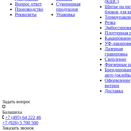
(КШС)
Вопрос ответ
Сувенирная
Шитье на ни
Производство
продукция
блоков для к
Реквизиты
Упаковка
Термоупаков
Резка
Эмбоссиров
Плоттерная р
Кашировани
УФ-лакиров
Лазерная
гравировка
Сверление
Фрезерные р
Брендирован
авто (оклейк
Оформление
витрин
Доставка
Задать вопрос
Балашиха
+7 (495) 64 222 46
+7 (926) 5 700 500
Заказать звонок