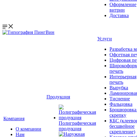
Оформление
витрин
Доставка
Услуги
Разработка м
Офсетная пе
Цифровая пе
Широкоформ
печать
Интерьерная
печать
Вырубка
Ламинирова
Продукция
Тиснение
Фальцовка
Брошюровка
скрепку
Компания
КБС (клеево
Полиграфическая
бесшвейное
продукция
О компании
скрепление)
Нам