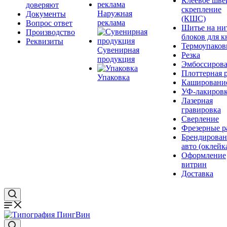
Клеевое шве
доверяют
скрепление
Наружная
Документы
(КШС)
реклама
Вопрос ответ
Шитье на ни
Производство
блоков для к
Реквизиты
Термоупаков
Сувенирная
Резка
продукция
Эмбоссиров
Плоттерная р
Упаковка
Кашировани
УФ-лакиров
Лазерная
гравировка
Сверление
Фрезерные р
Брендирован
авто (оклейк
Оформление
витрин
Доставка